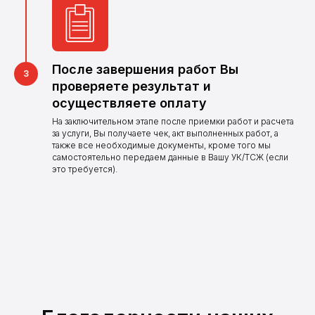
Оставьте заявку и наш
оператор свяжется
с Вами в ближайшее
время
После завершения работ Вы
проверяете результат и
Оставить заявку
осуществляете оплату
На заключительном этапе после приемки работ и расчета
за услуги, Вы получаете чек, акт выполненных работ, а
также все необходимые документы, кроме того мы
самостоятельно передаем данные в Вашу УК/ТСЖ (если
это требуется).