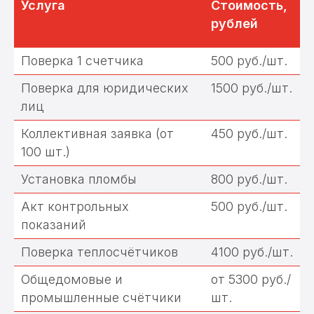
Услуга
Стоимость,
рублей
Поверка 1 счетчика
500 руб./шт.
Поверка для юридических
1500 руб./шт.
лиц
Коллективная заявка (от
450 руб./шт.
100 шт.)
Установка пломбы
800 руб./шт.
Мы осуществляем услуги по
Акт контрольных
500 руб./шт.
поверке счетчиков, а также
занимаемся установкой, заменой
показаний
и обслуживанием приборов
учета.
Поверка теплосчётчиков
4100 руб./шт.
Общедомовые и
от 5300 руб./
промышленные счётчики
шт.