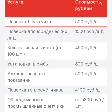
Услуга
Стоимость,
рублей
Поверка 1 счетчика
500 руб./шт.
Поверка для юридических
1500 руб./шт.
лиц
Коллективная заявка (от
450 руб./шт.
100 шт.)
Установка пломбы
800 руб./шт.
Мы осуществляем услуги по
Акт контрольных
500 руб./шт.
поверке счетчиков, а также
занимаемся установкой, заменой
показаний
и обслуживанием приборов
учета.
Поверка теплосчётчиков
4100 руб./шт.
Общедомовые и
от 5300 руб./
промышленные счётчики
шт.