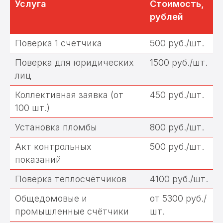
Услуга
Стоимость,
рублей
Поверка 1 счетчика
500 руб./шт.
Поверка для юридических
1500 руб./шт.
лиц
Коллективная заявка (от
450 руб./шт.
100 шт.)
Установка пломбы
800 руб./шт.
Мы осуществляем услуги по
Акт контрольных
500 руб./шт.
поверке счетчиков, а также
занимаемся установкой, заменой
показаний
и обслуживанием приборов
учета.
Поверка теплосчётчиков
4100 руб./шт.
Общедомовые и
от 5300 руб./
промышленные счётчики
шт.