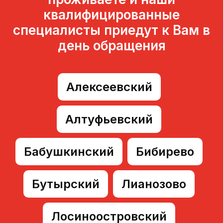
квалифицированные
специалисты приедут к Вам в
день обращения
Алексеевский
Алтуфьевский
Бабушкинский
Бибирево
ДомВодСчёт на карте Москвы — Яндекс Карты
Бутырский
Лианозово
Лосиноостровский