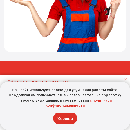
Обращаем ваше внимание:
Для предоставления гарантии на работы заявка
Наш сайт использует cookie для улучшения работы сайта.
обязательно должна быть оформлена официально
Продолжая им пользоваться, вы соглашаетесь на обработку
через компанию (по указанным номерам телефонов или
персональных данных в соответствии
с политикой
через официальный сайт компании). Заявки, переданные
конфиденциальности
мастеру лично, не регистрируются в системе и
гарантийные обязательства на них не
Хорошо
распространяются.