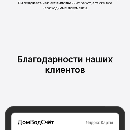
ИНН: 772738189630
Вы получаете чек, акт выполненных работ, а также все
ОГРН: 318774600115715
необходимые документы.
8 (495) 065-75-56
dom.vodschet@mail.ru
Благодарности наших
клиентов