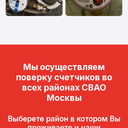
Мы осуществляем
поверку счетчиков во
всех районах СВАО
Москвы
Выберете район в котором Вы
проживаете и наши