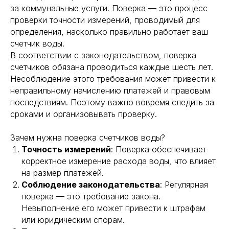
Замена и установка
за коммунальные услуги. Поверка — это процесс
теплосчетчиков
Общедомовые и промышленные
проверки точности измерений, проводимый для
счетчики
определения, насколько правильно работает ваш
Контакты
счетчик воды.
г. Москва, ул. Стахановская, 25к1
В соответствии с законодательством, поверка
ИНН: 773772857342
счетчиков обязана проводиться каждые шесть лет.
ОГРНИП: 325774600175658
Несоблюдение этого требования может привести к
8 (495) 065-75-56
неправильному начислению платежей и правовым
dom.vodschet@mail.ru
последствиям. Поэтому важно вовремя следить за
сроками и организовывать проверку.
© Все права защищены.
Зачем нужна поверка счетчиков воды?
Политика конфиденциальности
Точность измерений
: Поверка обеспечивает
корректное измерение расхода воды, что влияет
на размер платежей.
Соблюдение законодательства
: Регулярная
поверка — это требование закона.
Невыполнение его может привести к штрафам
или юридическим спорам.