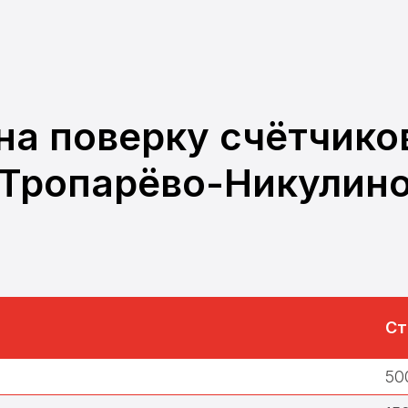
на поверку счётчико
Тропарёво-Никулин
Ст
50