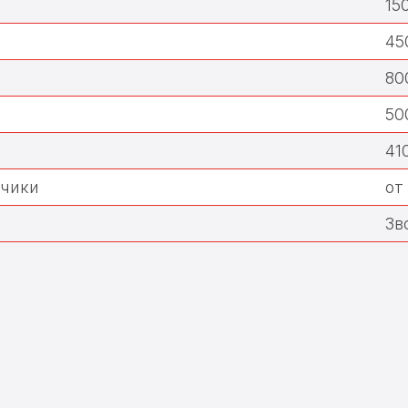
15
45
80
50
41
чики
от
Зв