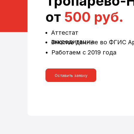
Тропарёво-
от
500 руб.
Аттестат
аккредитации
Вносим данные во ФГИС А
Работаем с 2019 года
Оставить заявку