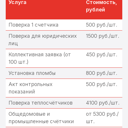
Услуга
Стоимость,
рублей
Поверка 1 счетчика
500 руб./шт.
Поверка для юридических
1500 руб./шт.
лиц
Коллективная заявка (от
450 руб./шт.
100 шт.)
Установка пломбы
800 руб./шт.
Мы осуществляем услуги по
Акт контрольных
500 руб./шт.
поверке счетчиков, а также
занимаемся установкой, заменой
показаний
и обслуживанием приборов
учета.
Поверка теплосчётчиков
4100 руб./шт.
Общедомовые и
от 5300 руб./
промышленные счётчики
шт.