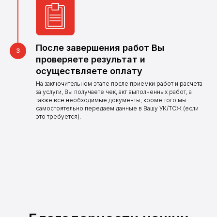
Оставьте заявку и наш
оператор свяжется
с Вами в ближайшее
время
После завершения работ Вы
проверяете результат и
Оставить заявку
осуществляете оплату
На заключительном этапе после приемки работ и расчета
за услуги, Вы получаете чек, акт выполненных работ, а
также все необходимые документы, кроме того мы
самостоятельно передаем данные в Вашу УК/ТСЖ (если
это требуется).