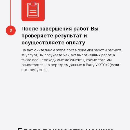
Оставьте заявку и наш
оператор свяжется
с Вами в ближайшее
время
После завершения работ Вы
проверяете результат и
Оставить заявку
осуществляете оплату
На заключительном этапе после приемки работ и расчета
за услуги, Вы получаете чек, акт выполненных работ, а
также все необходимые документы, кроме того мы
самостоятельно передаем данные в Вашу УК/ТСЖ (если
это требуется).