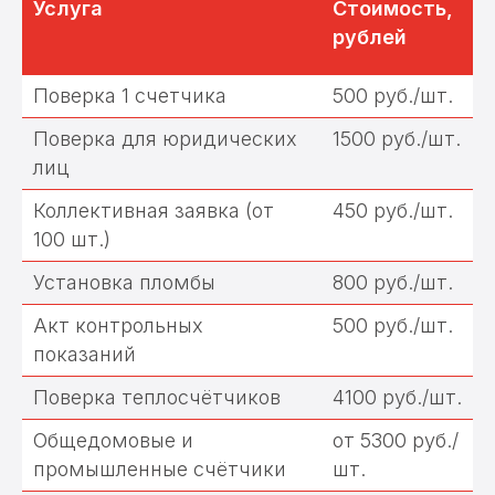
Услуга
Стоимость,
рублей
Поверка 1 счетчика
500 руб./шт.
Поверка для юридических
1500 руб./шт.
лиц
Коллективная заявка (от
450 руб./шт.
100 шт.)
Установка пломбы
800 руб./шт.
Мы осуществляем услуги по
Акт контрольных
500 руб./шт.
поверке счетчиков, а также
занимаемся установкой, заменой
показаний
и обслуживанием приборов
учета.
Поверка теплосчётчиков
4100 руб./шт.
Общедомовые и
от 5300 руб./
промышленные счётчики
шт.